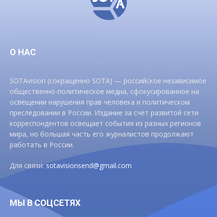
О НАС
SOTAvision (сокращенно SOTA) — российское независимое
общественно-политическое медиа, сфокусированное на
освещении нарушения прав человека и политическом
преследовании в России. Издание за счет развитой сети
корреспондентов освещает события из разных регионов
мира, но большая часть его журналистов продолжают
работать в России.
Для связи:
sotavisionsend@gmail.com
МЫ В СОЦСЕТЯХ