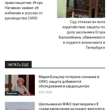
правозащитник Игорь
Нагавкин заявил об
избиении и угрозах от
руководства СИЗО
Суд отказал во всех
ходатайствах защиты по
делу школьника Егора
Балазейкина, обвиняемого
в поджоге военкомата в
Петербурге
ЧИТАТЬ ЕЩЕ
Мария Бонцлер потеряла сознание в
СИЗО, защита добивается
обследования в кардиоцентре
23.07.2026
Важное
Школьника из ЯНАО приговорили к 8
годам заключения за поджог вертолета