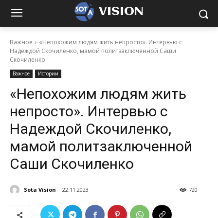
VISION
Важное
«Непохожим людям жить непросто». Интервью с
Надеждой Скочиленко, мамой политзаключенной Саши
Скочиленко
Важное
Истории
«Непохожим людям жить
непросто». Интервью с
Надеждой Скочиленко,
мамой политзаключенной
Саши Скочиленко
Sota Vision
22.11.2023
720