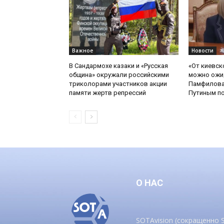
Важное
Новости
В Сандармохе казаки и «Русская
«От киевск
община» окружали российскими
можно ожид
триколорами участников акции
Памфилова
памяти жертв репрессий
Путиным по
О НАС
SOTAvision (сокращенно