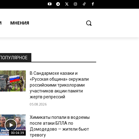
И
МНЕНИЯ
ПОПУЛЯРНОЕ
В Сандармохе казаки и
«Русская община» окружали
российскими триколорами
участников акции памяти
жертв репрессий
05.08.2026
Химикаты попали в водоемы
после атаки БПЛА по
Домодедово — жители бьют
00:04:39
тревогу