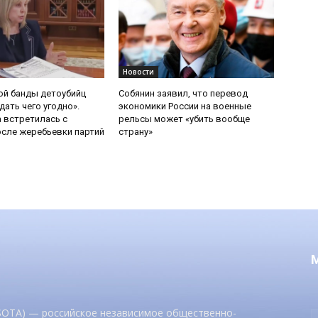
Новости
ой банды детоубийц
Собянин заявил, что перевод
ать чего угодно».
экономики России на военные
 встретилась с
рельсы может «убить вообще
сле жеребьевки партий
страну»
 SOTA) — российское независимое общественно-