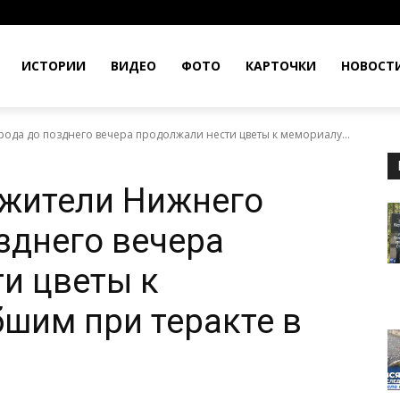
ИСТОРИИ
ВИДЕО
ФОТО
КАРТОЧКИ
НОВОСТ
да до позднего вечера продолжали нести цветы к мемориалу...
жители Нижнего
зднего вечера
и цветы к
шим при теракте в