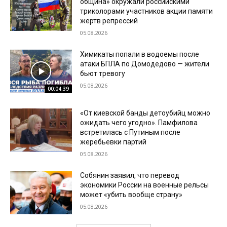
община» окружали российскими
триколорами участников акции памяти
жертв репрессий
05.08.2026
Химикаты попали в водоемы после
атаки БПЛА по Домодедово — жители
бьют тревогу
05.08.2026
00:04:39
«От киевской банды детоубийц можно
ожидать чего угодно». Памфилова
встретилась с Путиным после
жеребьевки партий
05.08.2026
Собянин заявил, что перевод
экономики России на военные рельсы
может «убить вообще страну»
05.08.2026