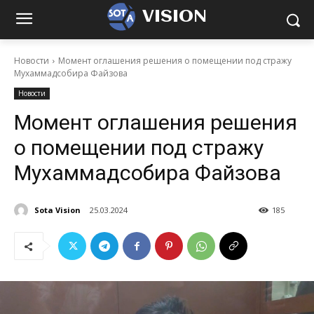
VISION
Новости
Момент оглашения решения о помещении под стражу
Мухаммадсобира Файзова
Новости
Момент оглашения решения
о помещении под стражу
Мухаммадсобира Файзова
Sota Vision
25.03.2024
185