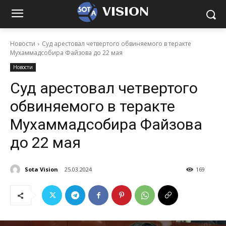
VISION
Новости
Суд арестовал четвертого обвиняемого в теракте
Мухаммадсобира Файзова до 22 мая
Новости
Суд арестовал четвертого
обвиняемого в теракте
Мухаммадсобира Файзова
до 22 мая
Sota Vision
25.03.2024
169