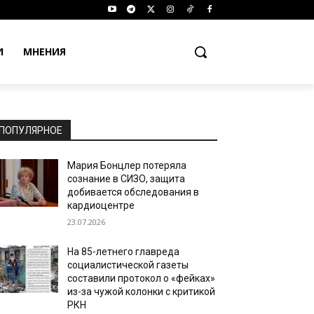
И
МНЕНИЯ
ПОПУЛЯРНОЕ
Мария Бонцлер потеряла
сознание в СИЗО, защита
добивается обследования в
кардиоцентре
23.07.2026
На 85-летнего главреда
социалистической газеты
составили протокол о «фейках»
из-за чужой колонки с критикой
РКН