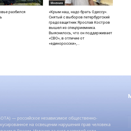
Мнения
овье разбился
«Крым наш, надо брать Одессу».
ь
Снятый с выборов петербургский
градозащитник Ярослав Костров
вышел из спецприемника.
Выяснилось, что он поддерживает
«СВО», в отличие от
«единоросски»,...
 SOTA) — российское независимое общественно-
окусированное на освещении нарушения прав человека
вании в России. Издание за счет развитой сети