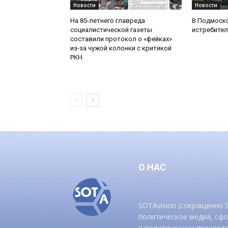
Новости
Новости
На 85-летнего главреда
В Подмоск
социалистической газеты
истребител
составили протокол о «фейках»
из-за чужой колонки с критикой
РКН
О НАС
SOTAvision (сокращенно
политическое медиа, сф
и политическом преследо