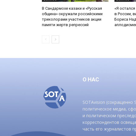
В Сандармохе казаки и «Русская
«Я остался
община» окружали российскими
в России, в
триколорами участников акции
Бориса На
памяти жертв репрессий
аплодисмен
О НАС
SOTAvision (сокращенно
политическое медиа, сф
и политическом преследо
корреспондентов освеща
часть его журналистов п