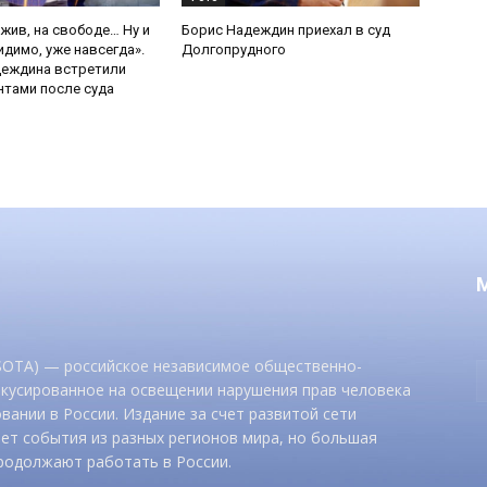
 жив, на свободе… Ну и
Борис Надеждин приехал в суд
идимо, уже навсегда».
Долгопрудного
деждина встретили
тами после суда
 SOTA) — российское независимое общественно-
окусированное на освещении нарушения прав человека
вании в России. Издание за счет развитой сети
ет события из разных регионов мира, но большая
родолжают работать в России.