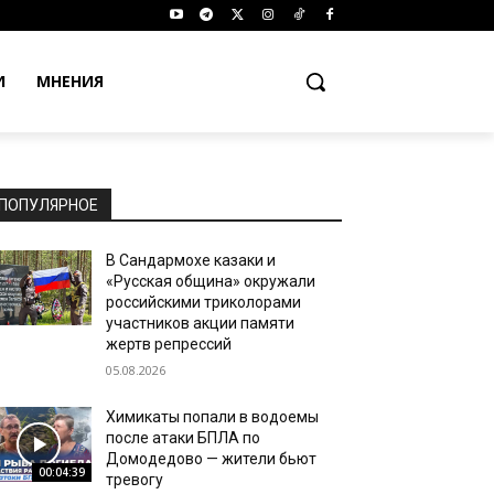
И
МНЕНИЯ
ПОПУЛЯРНОЕ
В Сандармохе казаки и
«Русская община» окружали
российскими триколорами
участников акции памяти
жертв репрессий
05.08.2026
Химикаты попали в водоемы
после атаки БПЛА по
Домодедово — жители бьют
00:04:39
тревогу