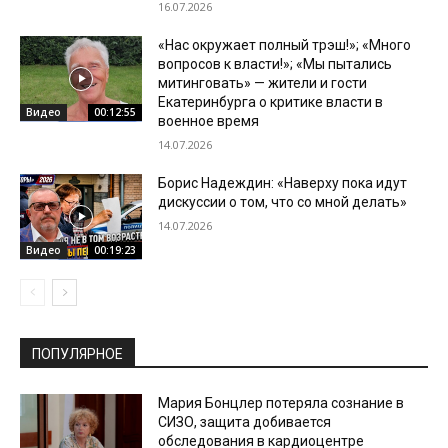
16.07.2026
«Нас окружает полный трэш!»; «Много
вопросов к власти!»; «Мы пытались
митинговать» — жители и гости
Екатеринбурга о критике власти в
Видео
00:12:55
военное время
14.07.2026
Борис Надеждин: «Наверху пока идут
дискуссии о том, что со мной делать»
14.07.2026
Видео
00:19:23
ПОПУЛЯРНОЕ
Мария Бонцлер потеряла сознание в
СИЗО, защита добивается
обследования в кардиоцентре