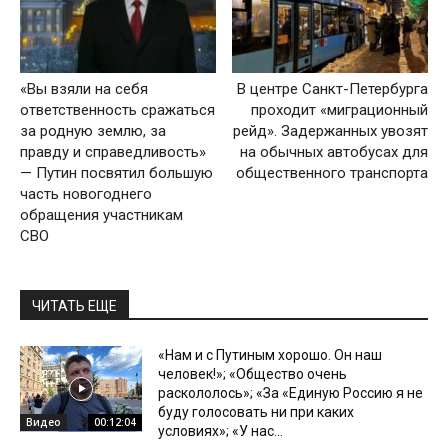
«Вы взяли на себя
В центре Санкт-Петербурга
ответственность сражаться
проходит «миграционный
за родную землю, за
рейд». Задержанных увозят
правду и справедливость»
на обычных автобусах для
— Путин посвятил большую
общественного транспорта
часть новогоднего
обращения участникам
СВО
ЧИТАТЬ ЕЩЕ
«Нам и с Путиным хорошо. Он наш
человек!»; «Общество очень
раскололось»; «За «Единую Россию я не
буду голосовать ни при каких
Видео
00:12:04
условиях»; «У нас...