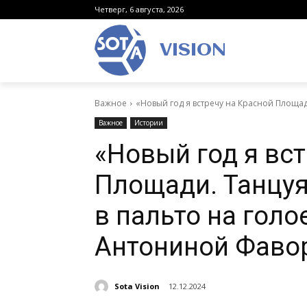
Четверг, 6 августа, 2026
VISION
Важное
«Новый год я встречу на Красной Площади
Важное
Истории
«Новый год я вс
Площади. Танцуя
в пальто на голо
Антониной Фаво
Sota Vision
12.12.2024