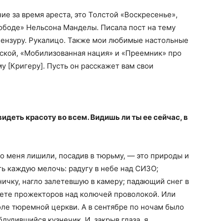
ние за время ареста, это Толстой «Воскресенье»,
вободе» Нельсона Манделы. Писала пост на тему
ензуру. Рукалицо. Также мои любимые настольные
вской, «Мобилизованная нация» и «Преемник» про
у [Кригеру]. Пусть он расскажет вам свои
идеть красоту во всем. Видишь ли ты ее сейчас, в
го меня лишили, посадив в тюрьму, — это природы и
ть каждую мелочь: радугу в небе над СИЗО;
ничку, нагло залетевшую в камеру; падающий снег в
вете прожекторов над колючей проволокой. Или
оле тюремной церкви. А в сентябре по ночам было
лудившийся кузнечик. И, закрыв глаза, я