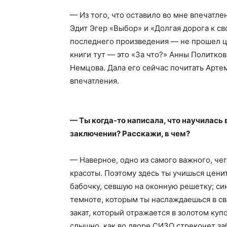
— Из того, что оставило во мне впечатле
Эдит Эгер «Выбор» и «Долгая дорога к с
последнего произведения — не прошел ц
книги тут — это «За что?» Анны Политко
Немцова. Дала его сейчас почитать Артем
впечатления.
— Ты когда-то написала, что научилась в
заключении? Расскажи, в чем?
— Наверное, одно из самого важного, че
красоты. Поэтому здесь ты учишься цени
бабочку, севшую на оконную решетку; си
темноте, которым ты наслаждаешься в с
закат, который отражается в золотом куп
слышно, как во дворе СИЗО стрекочет заб