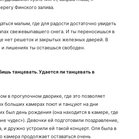
берегу Финского залива.
аться малым, где для радости достаточно увидеть
апах свежевыпавшего снега. И ты переносишься в
де нет решеток и закрытых железных дверей. В
х и лишениях ты остаешься свободен.
бишь танцевать. Удается ли танцевать в
ом в прогулочном дворике, где это позволяет
ых больших камерах поют и танцуют на дни
х был день рождения (она находится в камере, где
ане чудес»). Девочки ей подготовили поздравление,
, и дружно устроили ей такой концерт. Оля была в
 но камера продолжает оставаться очень