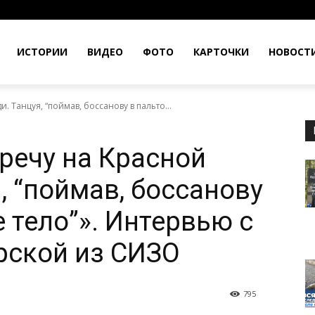
ИСТОРИИ
ВИДЕО
ФОТО
КАРТОЧКИ
НОВОСТ
. Танцуя, “поймав, боссанову в пальто...
тречу на Красной
, “поймав, боссанову
е тело”». Интервью с
рской из СИЗО
795