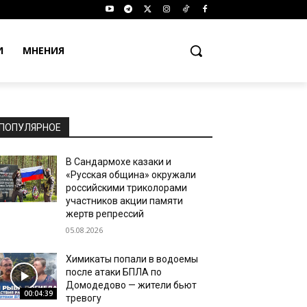
И
МНЕНИЯ
ПОПУЛЯРНОЕ
В Сандармохе казаки и
«Русская община» окружали
российскими триколорами
участников акции памяти
жертв репрессий
05.08.2026
Химикаты попали в водоемы
после атаки БПЛА по
Домодедово — жители бьют
00:04:39
тревогу