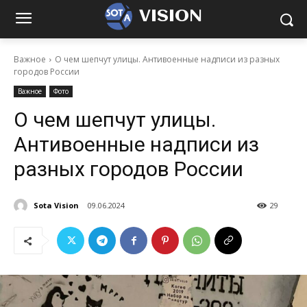
VISION
Важное
О чем шепчут улицы. Антивоенные надписи из разных
городов России
Важное
Фото
О чем шепчут улицы.
Антивоенные надписи из
разных городов России
Sota Vision
09.06.2024
29