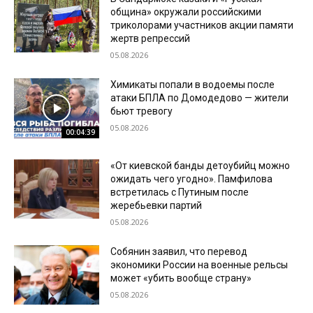
община» окружали российскими
триколорами участников акции памяти
жертв репрессий
05.08.2026
Химикаты попали в водоемы после
атаки БПЛА по Домодедово — жители
бьют тревогу
05.08.2026
00:04:39
«От киевской банды детоубийц можно
ожидать чего угодно». Памфилова
встретилась с Путиным после
жеребьевки партий
05.08.2026
Собянин заявил, что перевод
экономики России на военные рельсы
может «убить вообще страну»
05.08.2026