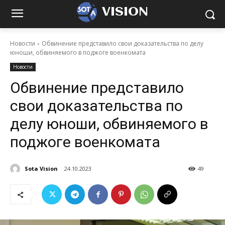
VISION
Новости
Обвинение представило свои доказательства по делу
юноши, обвиняемого в поджоге военкомата
Новости
Обвинение представило
свои доказательства по
делу юноши, обвиняемого в
поджоге военкомата
Sota Vision
24.10.2023
49