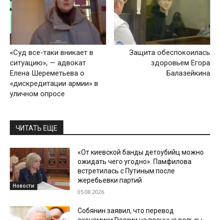
«Суд все-таки вникает в
Защита обеспокоилась
ситуацию», — адвокат
здоровьем Егора
Елена Шереметьева о
Балазейкина
«дискредитации армии» в
уличном опросе
ЧИТАТЬ ЕЩЕ
«От киевской банды детоубийц можно
ожидать чего угодно». Памфилова
встретилась с Путиным после
жеребьевки партий
Новости
05.08.2026
Собянин заявил, что перевод