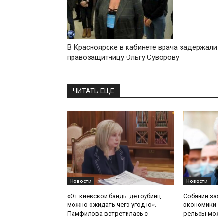
В Красноярске в кабинете врача задержали
правозащитницу Ольгу Суворову
ЧИТАТЬ ЕЩЕ
Новости
Новости
«От киевской банды детоубийц
Собянин за
можно ожидать чего угодно».
экономики 
Памфилова встретилась с
рельсы мож