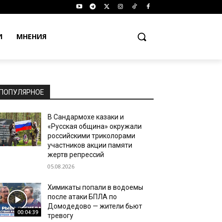
И
МНЕНИЯ
ПОПУЛЯРНОЕ
В Сандармохе казаки и
«Русская община» окружали
российскими триколорами
участников акции памяти
жертв репрессий
05.08.2026
Химикаты попали в водоемы
после атаки БПЛА по
Домодедово — жители бьют
00:04:39
тревогу