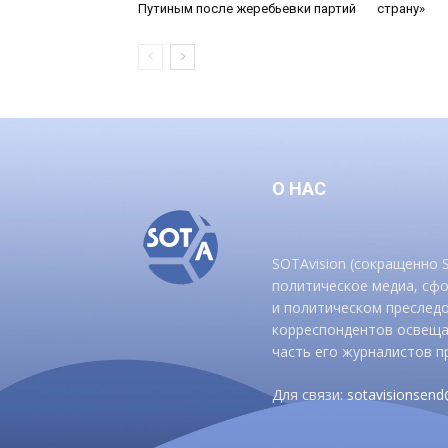
Путиным после жеребьевки партий
страну»
О НАС
SOTAvision (сокращенно
политическое медиа, сф
и политическом преследо
корреспондентов освеща
часть его журналистов п
Для связи:
sotavisionsen