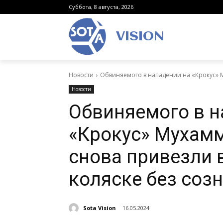
Суббота, 8 августа, 2026
VISION
Новости
Обвиняемого в нападении на «Крокус» М
Новости
Обвиняемого в н
«Крокус» Мухам
снова привезли 
коляске без соз
Sota Vision
16.05.2024