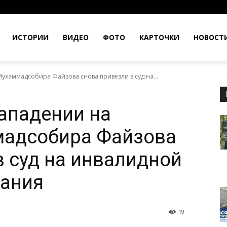
ИСТОРИИ
ВИДЕО
ФОТО
КАРТОЧКИ
НОВОСТ
ухаммадсобира Файзова снова привезли в суд на...
ападении на
мадсобира Файзова
в суд на инвалидной
нания
19