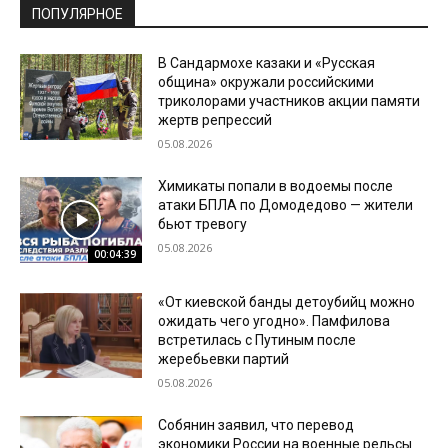
ПОПУЛЯРНОЕ
В Сандармохе казаки и «Русская
община» окружали российскими
триколорами участников акции памяти
жертв репрессий
05.08.2026
Химикаты попали в водоемы после
атаки БПЛА по Домодедово — жители
бьют тревогу
05.08.2026
00:04:39
«От киевской банды детоубийц можно
ожидать чего угодно». Памфилова
встретилась с Путиным после
жеребьевки партий
05.08.2026
Собянин заявил, что перевод
экономики России на военные рельсы