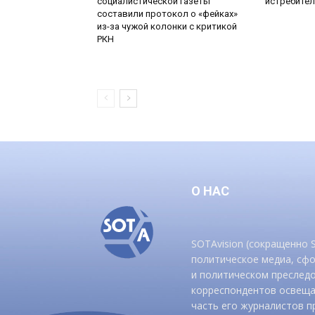
социалистической газеты
истребител
составили протокол о «фейках»
из-за чужой колонки с критикой
РКН
О НАС
SOTAvision (сокращенно
политическое медиа, сф
и политическом преследо
корреспондентов освеща
часть его журналистов п