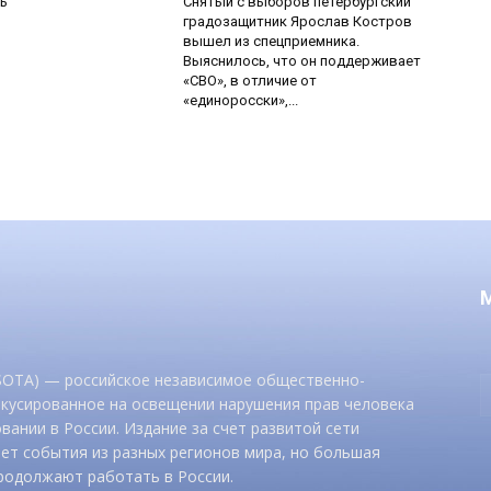
ь
Снятый с выборов петербургский
градозащитник Ярослав Костров
вышел из спецприемника.
Выяснилось, что он поддерживает
«СВО», в отличие от
«единоросски»,...
 SOTA) — российское независимое общественно-
окусированное на освещении нарушения прав человека
вании в России. Издание за счет развитой сети
ет события из разных регионов мира, но большая
родолжают работать в России.