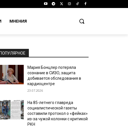
И
МНЕНИЯ
ПОПУЛЯРНОЕ
Мария Бонцлер потеряла
сознание в СИЗО, защита
добивается обследования в
кардиоцентре
23.07.2026
На 85-летнего главреда
социалистической газеты
составили протокол о «фейках»
из-за чужой колонки с критикой
РКН