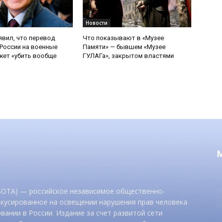
Новости
явил, что перевод
Что показывают в «Музее
России на военные
Памяти» — бывшем «Музее
ет «убить вообще
ГУЛАГа», закрытом властями
 SOTA) — российское независимое общественно-
окусированное на освещении нарушения прав человека
вании в России. Издание за счет развитой сети