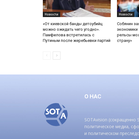
Новости
Новости
«От киевской банды детоубийц
Собянин за
можно ожидать чего угодно».
экономики 
Памфилова встретилась с
рельсы мож
Путиным после жеребьевки партий
страну»
О НАС
SOTAvision (сокращенно
политическое медиа, сф
и политическом преследо