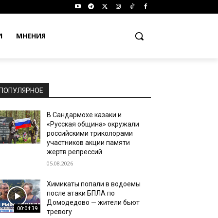
И
МНЕНИЯ
ПОПУЛЯРНОЕ
В Сандармохе казаки и
«Русская община» окружали
российскими триколорами
участников акции памяти
жертв репрессий
05.08.2026
Химикаты попали в водоемы
после атаки БПЛА по
Домодедово — жители бьют
00:04:39
тревогу