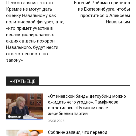
Песков заявил, что «в
Евгений Ройзман прилетел
Кремле не могут дать
из Екатеринбурга, чтобы
оценку Навальному как
проститься с Алексеем
политической фигуре», а те,
Навальным
«кто примет участие в
несанкционированных
акциях в день похорон
Навального, будут нести
ответственность по
закону»
ЧИТАТЬ ЕЩЕ
«От киевской банды детоубийц можно
ожидать чего угодно». Памфилова
встретилась с Путиным после
жеребьевки партий
Новости
05.08.2026
Собянин заявил, что перевод