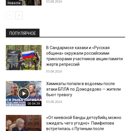
05.08.2026
Новости
ПОПУЛЯРНОЕ
В Сандармохе казаки и «Русская
община» окружали российскими
триколорами участников акции памяти
жертв репрессий
05.08.2026
Химикаты попали в водоемы после
атаки БПЛА по Домодедово — жители
бьют тревогу
05.08.2026
00:04:39
«От киевской банды детоубийц можно
ожидать чего угодно». Памфилова
встретилась с Путиным после