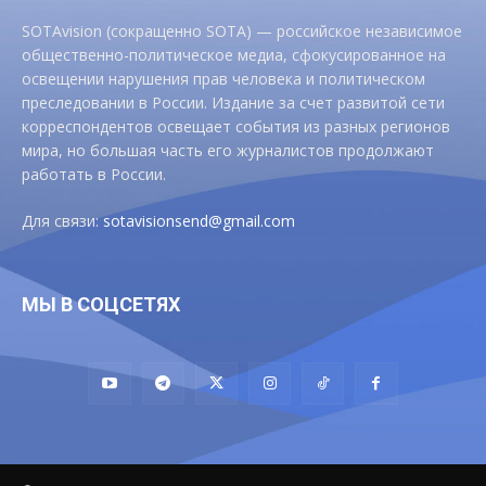
SOTAvision (сокращенно SOTA) — российское независимое
общественно-политическое медиа, сфокусированное на
освещении нарушения прав человека и политическом
преследовании в России. Издание за счет развитой сети
корреспондентов освещает события из разных регионов
мира, но большая часть его журналистов продолжают
работать в России.
Для связи:
sotavisionsend@gmail.com
МЫ В СОЦСЕТЯХ