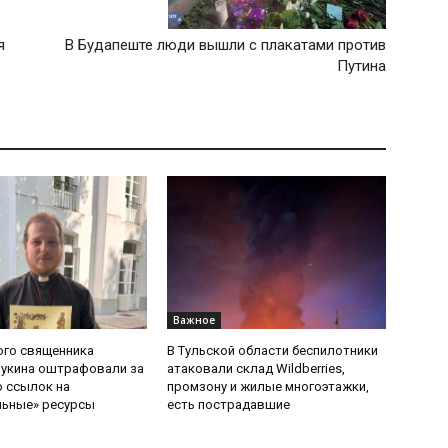
я
В Будапеште люди вышли с плакатами против
Путина
Важное
ого священника
В Тульской области беспилотники
Букина оштрафовали за
атаковали склад Wildberries,
 ссылок на
промзону и жилые многоэтажки,
льные» ресурсы
есть пострадавшие