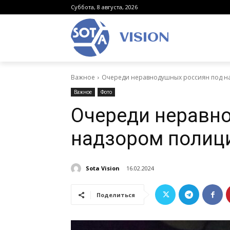
Суббота, 8 августа, 2026
VISION
Важное
Очереди неравнодушных россиян под н
Важное
Фото
Очереди неравн
надзором полиц
Sota Vision
16.02.2024
Поделиться