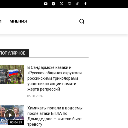
И
МНЕНИЯ
ПОПУЛЯРНОЕ
В Сандармохе казаки и
«Русская община» окружали
российскими триколорами
участников акции памяти
жертв репрессий
05.08.2026
Химикаты попали в водоемы
после атаки БПЛА по
Домодедово — жители бьют
00:04:39
тревогу