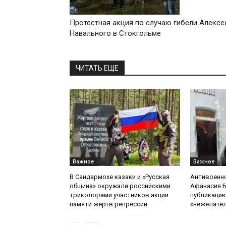
Протестная акция по случаю гибели Алексе
Навального в Стокгольме
ЧИТАТЬ ЕЩЕ
Важное
Важное
В Сандармохе казаки и «Русская
Антивоенн
община» окружали российскими
Афанасия 
триколорами участников акции
публикацию
памяти жертв репрессий
«нежелате