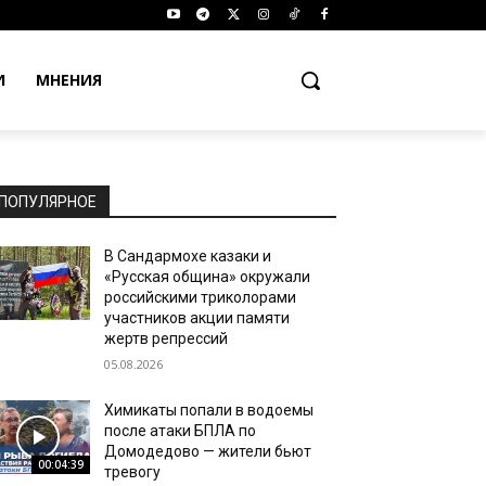
И
МНЕНИЯ
ПОПУЛЯРНОЕ
В Сандармохе казаки и
«Русская община» окружали
российскими триколорами
участников акции памяти
жертв репрессий
05.08.2026
Химикаты попали в водоемы
после атаки БПЛА по
Домодедово — жители бьют
00:04:39
тревогу