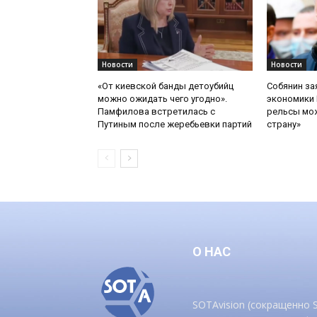
Новости
Новости
«От киевской банды детоубийц
Собянин за
можно ожидать чего угодно».
экономики 
Памфилова встретилась с
рельсы мож
Путиным после жеребьевки партий
страну»
О НАС
SOTAvision (сокращенно