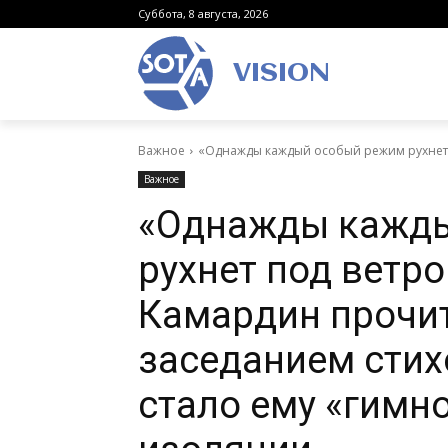
Суббота, 8 августа, 2026
VISION
Важное
«Однажды каждый особый режим рухнет п
Важное
«Однажды кажды
рухнет под ветро
Камардин прочи
заседанием стих
стало ему «гимн