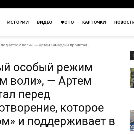
ИСТОРИИ
ВИДЕО
ФОТО
КАРТОЧКИ
НОВОСТ
од ветром воли», — Артем Камардин прочитал...
й особый режим
м воли», — Артем
тал перед
отворение, которое
ом» и поддерживает в