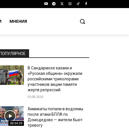
И
МНЕНИЯ
ПОПУЛЯРНОЕ
В Сандармохе казаки и
«Русская община» окружали
российскими триколорами
участников акции памяти
жертв репрессий
05.08.2026
Химикаты попали в водоемы
после атаки БПЛА по
Домодедово — жители бьют
00:04:39
тревогу