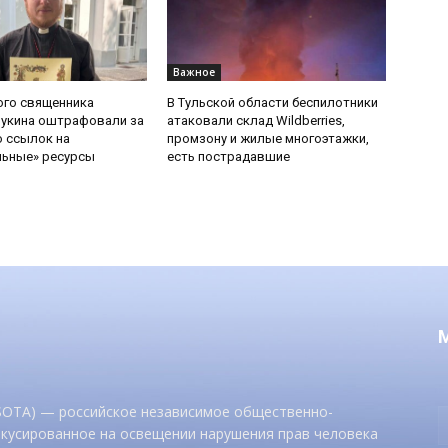
Важное
ого священника
В Тульской области беспилотники
Букина оштрафовали за
атаковали склад Wildberries,
 ссылок на
промзону и жилые многоэтажки,
льные» ресурсы
есть пострадавшие
 SOTA) — российское независимое общественно-
окусированное на освещении нарушения прав человека