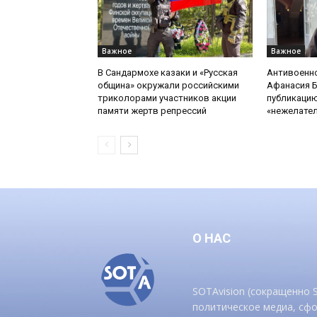
Важное
Важное
В Сандармохе казаки и «Русская
Антивоенн
община» окружали российскими
Афанасия 
триколорами участников акции
публикацию
памяти жертв репрессий
«нежелате
О НАС
SOTAvision (сокращенно
политическое медиа, сф