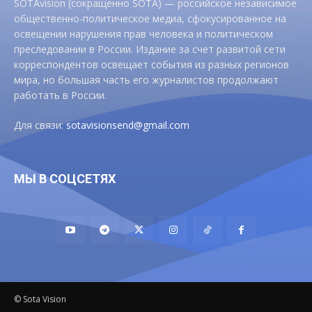
SOTAvision (сокращенно SOTA) — российское независимое
общественно-политическое медиа, сфокусированное на
освещении нарушения прав человека и политическом
преследовании в России. Издание за счет развитой сети
корреспондентов освещает события из разных регионов
мира, но большая часть его журналистов продолжают
работать в России.
Для связи:
sotavisionsend@gmail.com
МЫ В СОЦСЕТЯХ
© Sota Vision