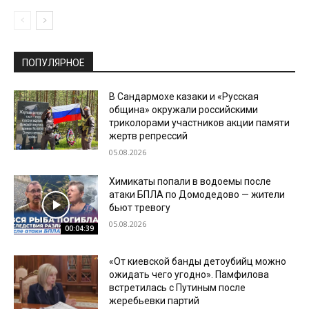
ПОПУЛЯРНОЕ
В Сандармохе казаки и «Русская
община» окружали российскими
триколорами участников акции памяти
жертв репрессий
05.08.2026
Химикаты попали в водоемы после
атаки БПЛА по Домодедово — жители
бьют тревогу
05.08.2026
00:04:39
«От киевской банды детоубийц можно
ожидать чего угодно». Памфилова
встретилась с Путиным после
жеребьевки партий