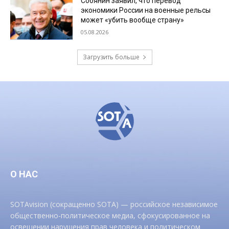
Собянин заявил, что перевод
экономики России на военные рельсы
может «убить вообще страну»
05.08.2026
Загрузить больше
О НАС
SOTAvision (сокращенно SOTA) — российское независимое
общественно-политическое медиа, сфокусированное на
освещении нарушения прав человека и политическом