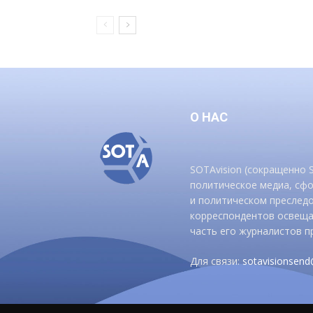
О НАС
SOTAvision (сокращенно
политическое медиа, сф
и политическом преследо
корреспондентов освеща
часть его журналистов п
Для связи:
sotavisionsen