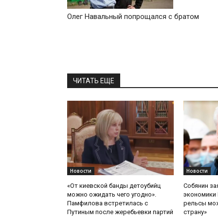
Олег Навальный попрощался с братом
ЧИТАТЬ ЕЩЕ
Новости
Новости
«От киевской банды детоубийц
Собянин за
можно ожидать чего угодно».
экономики 
Памфилова встретилась с
рельсы мож
Путиным после жеребьевки партий
страну»