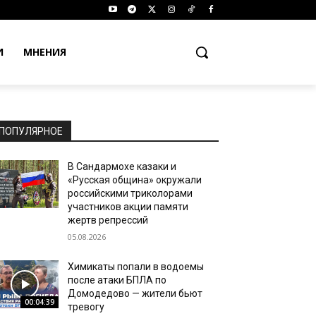
И
МНЕНИЯ
ПОПУЛЯРНОЕ
В Сандармохе казаки и
«Русская община» окружали
российскими триколорами
участников акции памяти
жертв репрессий
05.08.2026
Химикаты попали в водоемы
после атаки БПЛА по
Домодедово — жители бьют
00:04:39
тревогу