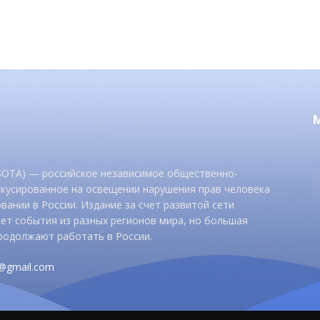
 SOTA) — российское независимое общественно-
окусированное на освещении нарушения прав человека
вании в России. Издание за счет развитой сети
ет события из разных регионов мира, но большая
родолжают работать в России.
d@gmail.com