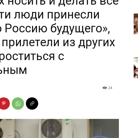
х носить и делать все
эти люди принесли
ю Россию будущего»,
 прилетели из других
роститься с
ьным
24