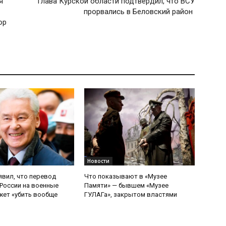
я
Глава Курской области подтвердил, что ВСУ
прорвались в Беловский район
ор
Новости
явил, что перевод
Что показывают в «Музее
России на военные
Памяти» — бывшем «Музее
ет «убить вообще
ГУЛАГа», закрытом властями