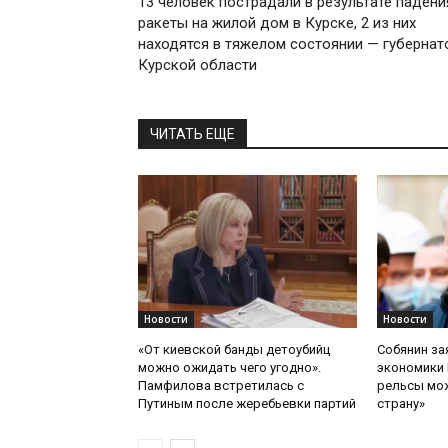
13 человек пострадали в результате падени
ракеты на жилой дом в Курске, 2 из них
находятся в тяжелом состоянии — губернат
Курской области
ЧИТАТЬ ЕЩЕ
Новости
Новости
«От киевской банды детоубийц
Собянин за
можно ожидать чего угодно».
экономики 
Памфилова встретилась с
рельсы мож
Путиным после жеребьевки партий
страну»