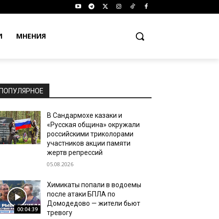
И
МНЕНИЯ
ПОПУЛЯРНОЕ
В Сандармохе казаки и
«Русская община» окружали
российскими триколорами
участников акции памяти
жертв репрессий
05.08.2026
Химикаты попали в водоемы
после атаки БПЛА по
Домодедово — жители бьют
00:04:39
тревогу