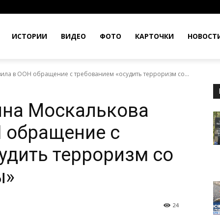
ИСТОРИИ
ВИДЕО
ФОТО
КАРТОЧКИ
НОВОСТ
ила в ООН обращение с требованием «осудить терроризм со...
яна Москалькова
 обращение с
удить терроризм со
ы»
24