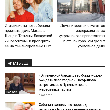
Z-активисты потребовали
Двух питерских студентов
признать дочь Михаила
задержали из-за
Шаца и Татьяны Лазаревой
«украинского приветствия»
«иноагентом» и проверить
в стенах вуза. Им грозит
ее на финансирование ВСУ
уголовное дело
ЧИТАТЬ ЕЩЕ
«От киевской банды детоубийц можно
ожидать чего угодно». Памфилова
встретилась с Путиным после
жеребьевки партий
Новости
05.08.2026
Собянин заявил, что перевод
экономики России на военные рельсы