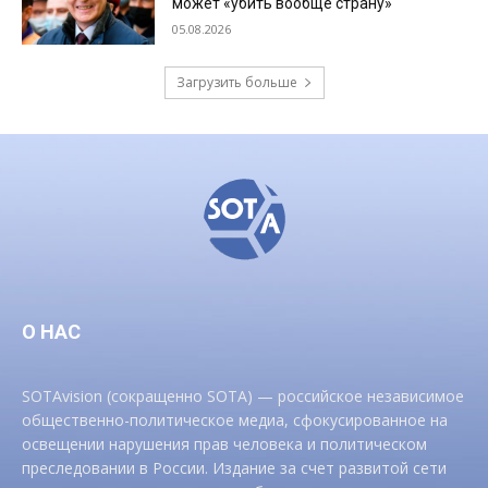
может «убить вообще страну»
05.08.2026
Загрузить больше
О НАС
SOTAvision (сокращенно SOTA) — российское независимое
общественно-политическое медиа, сфокусированное на
освещении нарушения прав человека и политическом
преследовании в России. Издание за счет развитой сети