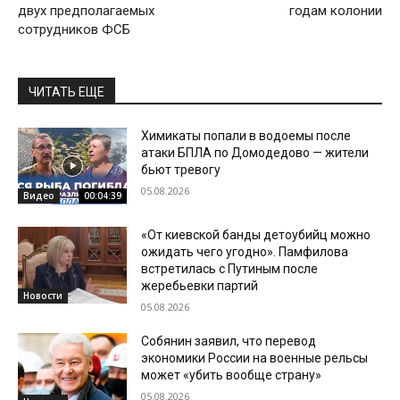
двух предполагаемых
годам колонии
сотрудников ФСБ
ЧИТАТЬ ЕЩЕ
Химикаты попали в водоемы после
атаки БПЛА по Домодедово — жители
бьют тревогу
05.08.2026
Видео
00:04:39
«От киевской банды детоубийц можно
ожидать чего угодно». Памфилова
встретилась с Путиным после
жеребьевки партий
Новости
05.08.2026
Собянин заявил, что перевод
экономики России на военные рельсы
может «убить вообще страну»
05.08.2026