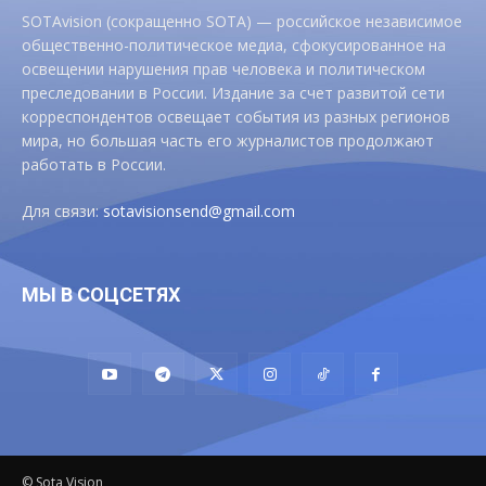
SOTAvision (сокращенно SOTA) — российское независимое
общественно-политическое медиа, сфокусированное на
освещении нарушения прав человека и политическом
преследовании в России. Издание за счет развитой сети
корреспондентов освещает события из разных регионов
мира, но большая часть его журналистов продолжают
работать в России.
Для связи:
sotavisionsend@gmail.com
МЫ В СОЦСЕТЯХ
© Sota Vision