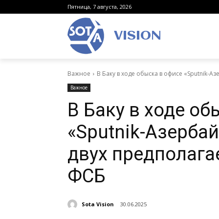
Пятница, 7 августа, 2026
VISION
Важное
В Баку в ходе обыска в офисе «Sputnik-А
Важное
В Баку в ходе об
«Sputnik-Азерба
двух предполага
ФСБ
Sota Vision
30.06.2025