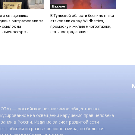
Важное
ого священника
В Тульской области беспилотники
Букина оштрафовали за
атаковали склад Wildberries,
 ссылок на
промзону и жилые многоэтажки,
льные» ресурсы
есть пострадавшие
 SOTA) — российское независимое общественно-
окусированное на освещении нарушения прав человека
вании в России. Издание за счет развитой сети
ет события из разных регионов мира, но большая