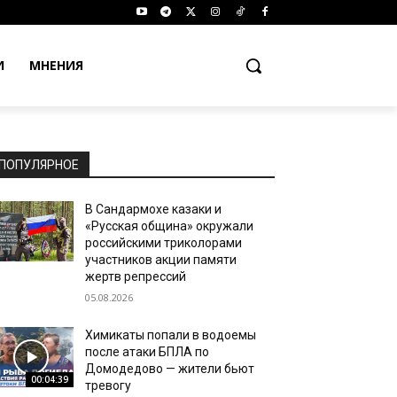
И
МНЕНИЯ
ПОПУЛЯРНОЕ
В Сандармохе казаки и
«Русская община» окружали
российскими триколорами
участников акции памяти
жертв репрессий
05.08.2026
Химикаты попали в водоемы
после атаки БПЛА по
Домодедово — жители бьют
00:04:39
тревогу