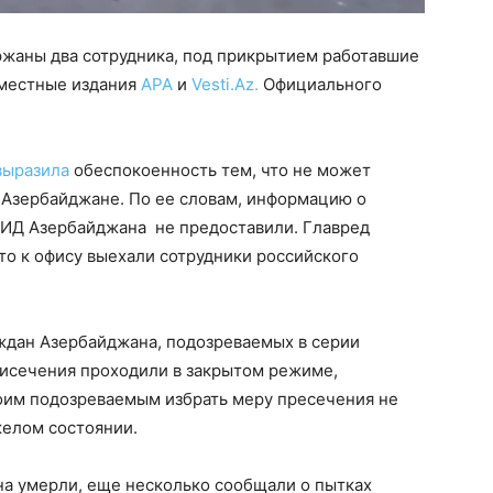
ржаны два сотрудника, под прикрытием работавшие
 местные издания
APA
и
Vesti.Az.
Официального
выразила
обеспокоенность тем, что не может
 Азербайджане. По ее словам, информацию о
МИД Азербайджана не предоставили. Главред
то к офису выехали сотрудники российского
ждан Азербайджана, подозреваемых в серии
рисечения проходили в закрытом режиме,
воим подозреваемым избрать меру пресечения не
желом состоянии.
на умерли, еще несколько сообщали о пытках