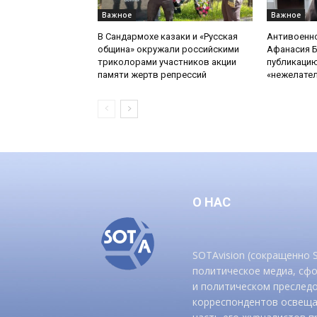
Важное
Важное
В Сандармохе казаки и «Русская
Антивоенн
община» окружали российскими
Афанасия 
триколорами участников акции
публикацию
памяти жертв репрессий
«нежелате
О НАС
SOTAvision (сокращенно
политическое медиа, сф
и политическом преследо
корреспондентов освеща