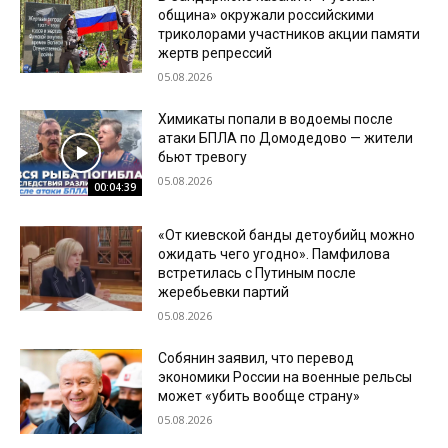
община» окружали российскими
триколорами участников акции памяти
жертв репрессий
05.08.2026
Химикаты попали в водоемы после
атаки БПЛА по Домодедово — жители
бьют тревогу
05.08.2026
00:04:39
«От киевской банды детоубийц можно
ожидать чего угодно». Памфилова
встретилась с Путиным после
жеребьевки партий
05.08.2026
Собянин заявил, что перевод
экономики России на военные рельсы
может «убить вообще страну»
05.08.2026