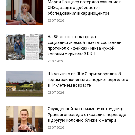
Мария Бонцлер потеряла сознание в
СИЗО, защита добивается
обследования в кардиоцентре
23.07.2026
На 85-летнего главреда
социалистической газеты составили
протокол о «фейках» из-за чужой
колонки с критикой РКН
23.07.2026
Школьника из ЯНАО приговорили к 8
годам заключения за поджог вертолета
в 14-летнем возрасте
23.07.2026
Осужденной за госизмену сотруднице
Уралвагонзавода отказали в переводе
в другую колонию ближе к матери
23.07.2026