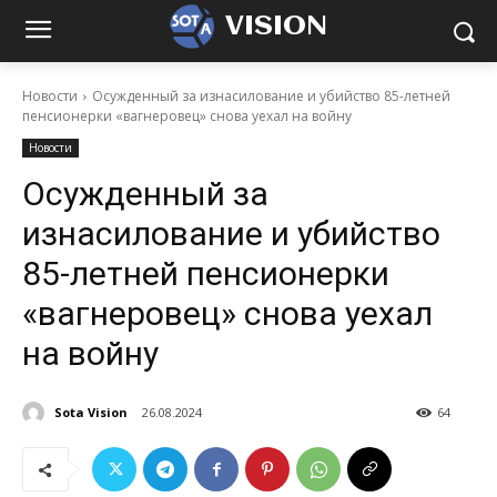
VISION
Новости
Осужденный за изнасилование и убийство 85-летней
пенсионерки «вагнеровец» снова уехал на войну
Новости
Осужденный за
изнасилование и убийство
85-летней пенсионерки
«вагнеровец» снова уехал
на войну
Sota Vision
26.08.2024
64