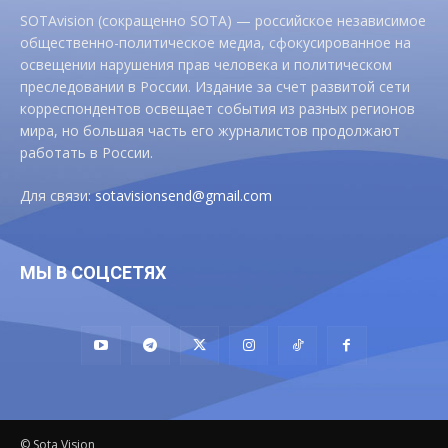
SOTAvision (сокращенно SOTA) — российское независимое
общественно-политическое медиа, сфокусированное на
освещении нарушения прав человека и политическом
преследовании в России. Издание за счет развитой сети
корреспондентов освещает события из разных регионов
мира, но большая часть его журналистов продолжают
работать в России.
Для связи:
sotavisionsend@gmail.com
МЫ В СОЦСЕТЯХ
© Sota Vision