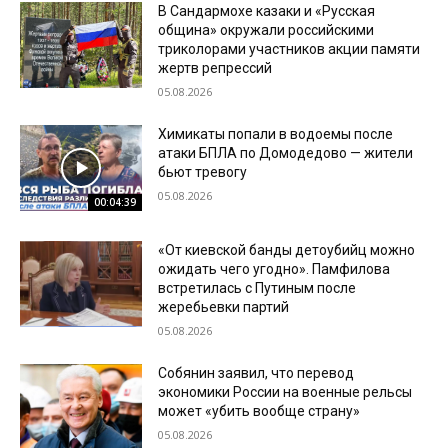
В Сандармохе казаки и «Русская
община» окружали российскими
триколорами участников акции памяти
жертв репрессий
05.08.2026
Химикаты попали в водоемы после
атаки БПЛА по Домодедово — жители
бьют тревогу
05.08.2026
00:04:39
«От киевской банды детоубийц можно
ожидать чего угодно». Памфилова
встретилась с Путиным после
жеребьевки партий
05.08.2026
Собянин заявил, что перевод
экономики России на военные рельсы
может «убить вообще страну»
05.08.2026