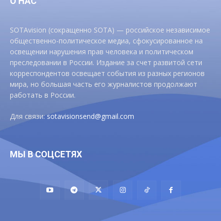
О НАС
SOTAvision (сокращенно SOTA) — российское независимое
общественно-политическое медиа, сфокусированное на
освещении нарушения прав человека и политическом
преследовании в России. Издание за счет развитой сети
корреспондентов освещает события из разных регионов
мира, но большая часть его журналистов продолжают
работать в России.
Для связи:
sotavisionsend@gmail.com
МЫ В СОЦСЕТЯХ