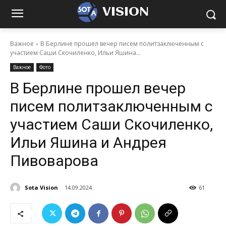
VISION
Важное
В Берлине прошел вечер писем политзаключенным с
участием Саши Скочиленко, Ильи Яшина...
Важное
Фото
В Берлине прошел вечер
писем политзаключенным с
участием Саши Скочиленко,
Ильи Яшина и Андрея
Пивоварова
Sota Vision
14.09.2024
61