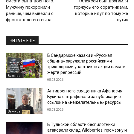
смерти сына-военного.
«Алексей был другим. Я
Мужчину похоронили
горжусь его соратниками,
раньше, чем вывезли с
которые идут по тому же
фронта тело его сына
пути»
ЧИТАТЬ ЕЩЕ
В Сандармохе казаки и «Русская
община» окружали российскими
триколорами участников акции памяти
жертв репрессий
Важное
05.08.2026
Антивоенного священника Афанасия
Букина оштрафовали за публикацию
ссылок на «нежелательные» ресурсы
05.08.2026
Важное
В Тульской области беспилотники
атаковали склад Wildberries, промзону и