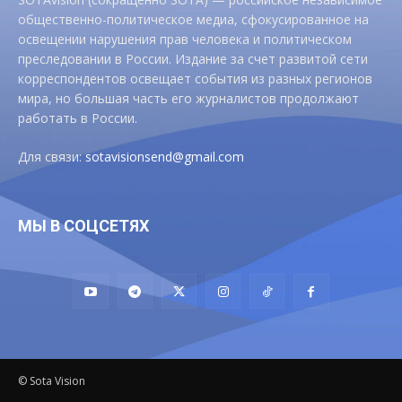
общественно-политическое медиа, сфокусированное на
освещении нарушения прав человека и политическом
преследовании в России. Издание за счет развитой сети
корреспондентов освещает события из разных регионов
мира, но большая часть его журналистов продолжают
работать в России.
Для связи:
sotavisionsend@gmail.com
МЫ В СОЦСЕТЯХ
© Sota Vision