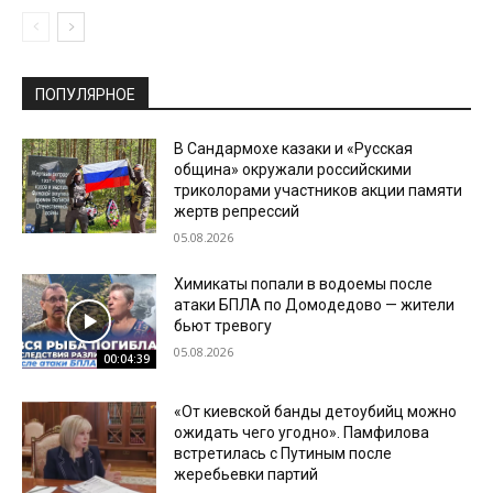
ПОПУЛЯРНОЕ
В Сандармохе казаки и «Русская
община» окружали российскими
триколорами участников акции памяти
жертв репрессий
05.08.2026
Химикаты попали в водоемы после
атаки БПЛА по Домодедово — жители
бьют тревогу
05.08.2026
00:04:39
«От киевской банды детоубийц можно
ожидать чего угодно». Памфилова
встретилась с Путиным после
жеребьевки партий