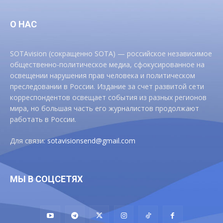
О НАС
SOTAvision (сокращенно SOTA) — российское независимое
общественно-политическое медиа, сфокусированное на
освещении нарушения прав человека и политическом
преследовании в России. Издание за счет развитой сети
корреспондентов освещает события из разных регионов
мира, но большая часть его журналистов продолжают
работать в России.
Для связи:
sotavisionsend@gmail.com
МЫ В СОЦСЕТЯХ