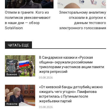
Отлили в граните. Кого из
Электоральному аналитику
политиков увековечивают
отказали в допуске к
в наши дни — обзор
данным тестового
SotaVision
электронного голосования
ЧИТАТЬ ЕЩЕ
В Сандармохе казаки и «Русская
община» окружали российскими
триколорами участников акции памяти
жертв репрессий
Важное
05.08.2026
«От киевской банды детоубийц можно
ожидать чего угодно». Памфилова
встретилась с Путиным после
жеребьевки партий
Новости
05.08.2026