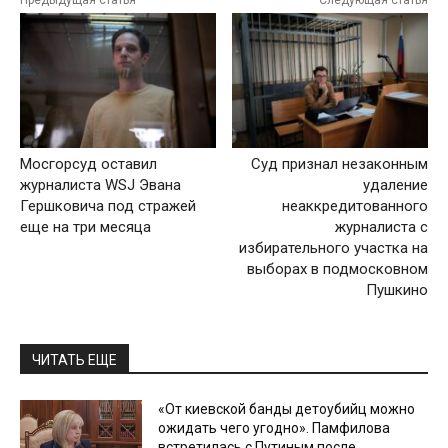
Мосгорсуд оставил
Суд признал незаконным
журналиста WSJ Эвана
удаление
Гершковича под стражей
неаккредитованного
еще на три месяца
журналиста с
избирательного участка на
выборах в подмосковном
Пушкино
ЧИТАТЬ ЕЩЕ
«От киевской банды детоубийц можно
ожидать чего угодно». Памфилова
встретилась с Путиным после