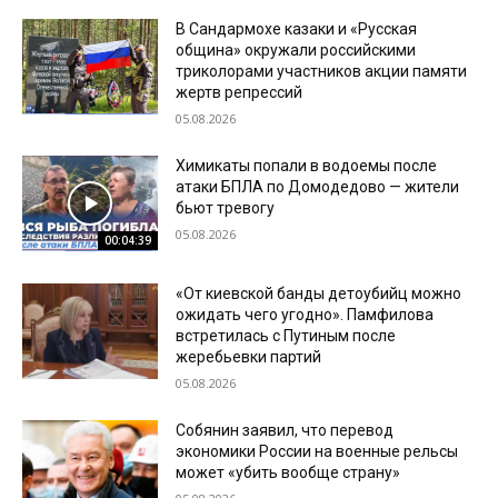
В Сандармохе казаки и «Русская
община» окружали российскими
триколорами участников акции памяти
жертв репрессий
05.08.2026
Химикаты попали в водоемы после
атаки БПЛА по Домодедово — жители
бьют тревогу
05.08.2026
00:04:39
«От киевской банды детоубийц можно
ожидать чего угодно». Памфилова
встретилась с Путиным после
жеребьевки партий
05.08.2026
Собянин заявил, что перевод
экономики России на военные рельсы
может «убить вообще страну»