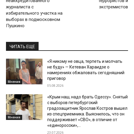
неаккредитованного
террористов и
журналиста с
экстремистов
избирательного участка на
выборах в подмосковном
Пушкино
ЧИТАТЬ ЕЩЕ
«Я никому не овца, терпеть и молчать
не буду» — Кетеван Хараидзе о
намерениях обжаловать сегодняшний
приговор
Мнения
05.08.2026
«Крым наш, надо брать Одессу». Снятый
с выборов петербургский
градозащитник Ярослав Костров вышел
из спецприемника. Выяснилось, что он
Мнения
поддерживает «СВО», в отличие от
«единоросски»,...
23.07.2026