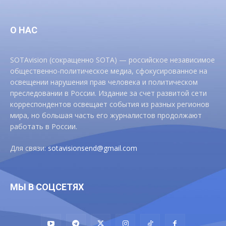
О НАС
SOTAvision (сокращенно SOTA) — российское независимое
общественно-политическое медиа, сфокусированное на
освещении нарушения прав человека и политическом
преследовании в России. Издание за счет развитой сети
корреспондентов освещает события из разных регионов
мира, но большая часть его журналистов продолжают
работать в России.
Для связи:
sotavisionsend@gmail.com
МЫ В СОЦСЕТЯХ