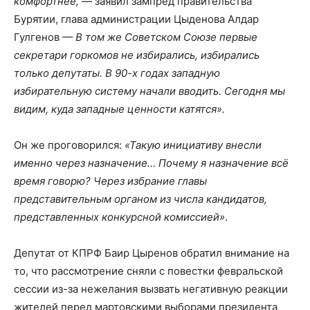
комфортнее,
— заявил зампред правительства
Бурятии, глава администрации Цыденова Алдар
Гулгенов
— В том же Советском Союзе первые
секретари горкомов не избирались, избирались
только депутаты. В 90-х годах западную
избирательную систему начали вводить. Сегодня мы
видим, куда западные ценности катятся».
Он же проговорился:
«Такую инициативу внесли
именно через назначение… Почему я назначение всё
время говорю? Через избрание главы
представительным органом из числа кандидатов,
представленных конкурсной комиссией»
.
Депутат от КПРФ Баир Цыренов обратил внимание на
то, что рассмотрение сняли с повестки февральской
сессии из-за нежелания вызвать негативную реакции
жителей перед мартовскими выборами президента