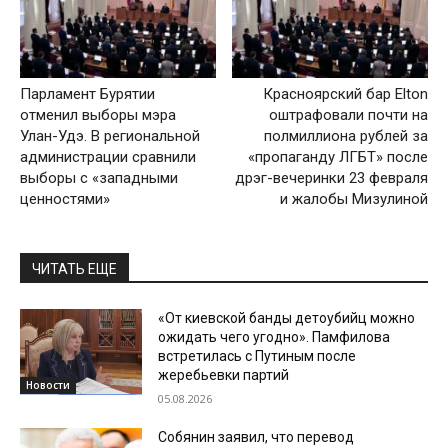
Парламент Бурятии
Красноярский бар Elton
отменил выборы мэра
оштрафовали почти на
Улан-Удэ. В региональной
полмиллиона рублей за
администрации сравнили
«пропаганду ЛГБТ» после
выборы с «западными
дрэг-вечеринки 23 февраля
ценностями»
и жалобы Мизулиной
ЧИТАТЬ ЕЩЕ
«От киевской банды детоубийц можно
ожидать чего угодно». Памфилова
встретилась с Путиным после
жеребьевки партий
Новости
05.08.2026
Собянин заявил, что перевод