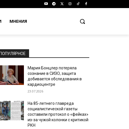
И
МНЕНИЯ
ПОПУЛЯРНОЕ
Мария Бонцлер потеряла
сознание в СИЗО, защита
добивается обследования в
кардиоцентре
23.07.2026
На 85-летнего главреда
социалистической газеты
составили протокол о «фейках»
из-за чужой колонки с критикой
РКН