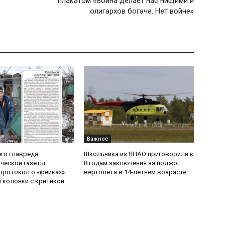
плакатом «Война делает нас нищими и
олигархов богаче. Нет войне»
Важное
его главреда
Школьника из ЯНАО приговорили к
ческой газеты
8 годам заключения за поджог
протокол о «фейках»
вертолета в 14-летнем возрасте
й колонки с критикой