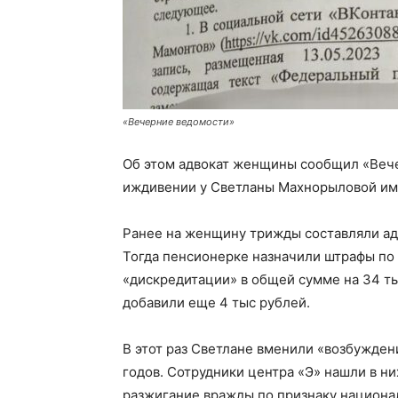
«Вечерние ведомости»
Об этом адвокат женщины сообщил «Вечер
иждивении у Светланы Махнорыловой им
Ранее на женщину трижды составляли ад
Тогда пенсионерке назначили штрафы по 
«дискредитации» в общей сумме на 34 ты
добавили еще 4 тыс рублей.
В этот раз Светлане вменили «возбужден
годов. Сотрудники центра «Э» нашли в н
разжигание вражды по признаку национа