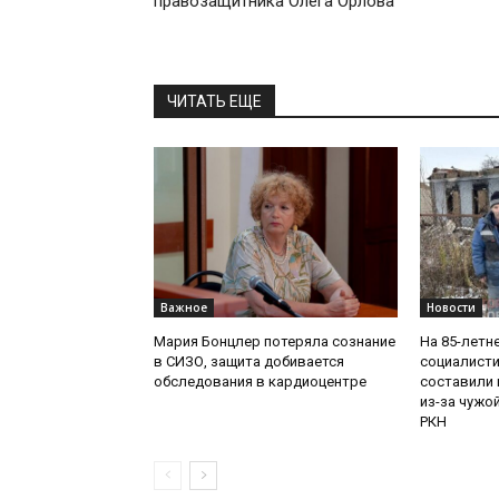
правозащитника Олега Орлова
ЧИТАТЬ ЕЩЕ
Важное
Новости
Мария Бонцлер потеряла сознание
На 85-летн
в СИЗО, защита добивается
социалисти
обследования в кардиоцентре
составили 
из-за чужо
РКН