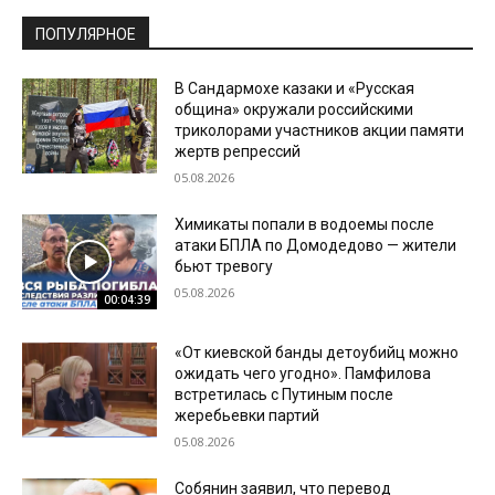
ПОПУЛЯРНОЕ
В Сандармохе казаки и «Русская
община» окружали российскими
триколорами участников акции памяти
жертв репрессий
05.08.2026
Химикаты попали в водоемы после
атаки БПЛА по Домодедово — жители
бьют тревогу
05.08.2026
00:04:39
«От киевской банды детоубийц можно
ожидать чего угодно». Памфилова
встретилась с Путиным после
жеребьевки партий
05.08.2026
Собянин заявил, что перевод