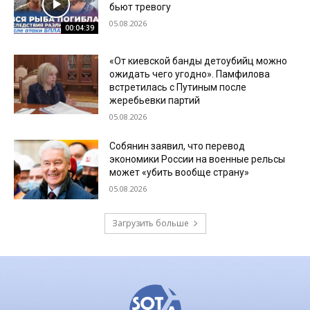
бьют тревогу
05.08.2026
00:04:39
«От киевской банды детоубийц можно
ожидать чего угодно». Памфилова
встретилась с Путиным после
жеребьевки партий
05.08.2026
Собянин заявил, что перевод
экономики России на военные рельсы
может «убить вообще страну»
05.08.2026
Загрузить больше