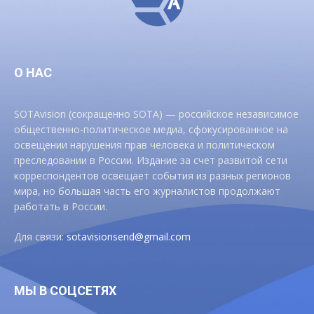
О НАС
SOTAvision (сокращенно SOTA) — российское независимое
общественно-политическое медиа, сфокусированное на
освещении нарушения прав человека и политическом
преследовании в России. Издание за счет развитой сети
корреспондентов освещает события из разных регионов
мира, но большая часть его журналистов продолжают
работать в России.
Для связи:
sotavisionsend@gmail.com
МЫ В СОЦСЕТЯХ