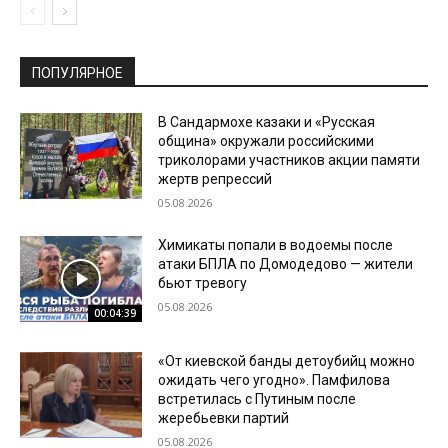
ПОПУЛЯРНОЕ
В Сандармохе казаки и «Русская
община» окружали российскими
триколорами участников акции памяти
жертв репрессий
05.08.2026
Химикаты попали в водоемы после
атаки БПЛА по Домодедово — жители
бьют тревогу
05.08.2026
00:04:39
«От киевской банды детоубийц можно
ожидать чего угодно». Памфилова
встретилась с Путиным после
жеребьевки партий
05.08.2026