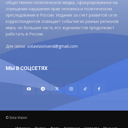
общественно-политическое медиа, сфокусированное на
освещении нарушения прав человека и политическом
преследовании в России. Издание за счет развитой сети
корреспондентов освещает события из разных регионов
мира, но большая часть его журналистов продолжают
работать в России.
Для связи:
sotavisionsend@gmail.com
МЫ В СОЦСЕТЯХ
© Sota Vision