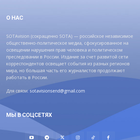
О НАС
SOTAvision (сокращенно SOTA) — российское независимое
общественно-политическое медиа, сфокусированное на
освещении нарушения прав человека и политическом
преследовании в России. Издание за счет развитой сети
корреспондентов освещает события из разных регионов
мира, но большая часть его журналистов продолжают
работать в России.
Для связи:
sotavisionsend@gmail.com
МЫ В СОЦСЕТЯХ