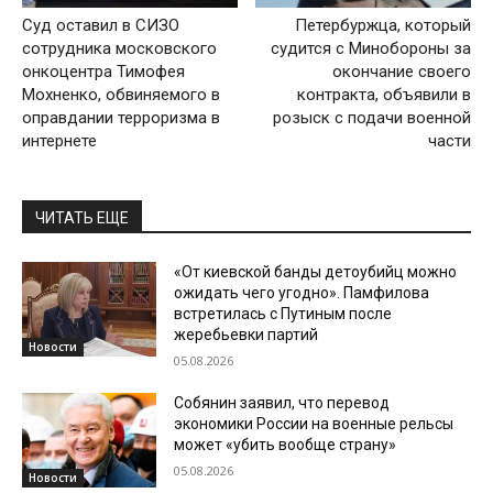
Суд оставил в СИЗО
Петербуржца, который
сотрудника московского
судится с Минобороны за
онкоцентра Тимофея
окончание своего
Мохненко, обвиняемого в
контракта, объявили в
оправдании терроризма в
розыск с подачи военной
интернете
части
ЧИТАТЬ ЕЩЕ
«От киевской банды детоубийц можно
ожидать чего угодно». Памфилова
встретилась с Путиным после
жеребьевки партий
Новости
05.08.2026
Собянин заявил, что перевод
экономики России на военные рельсы
может «убить вообще страну»
05.08.2026
Новости