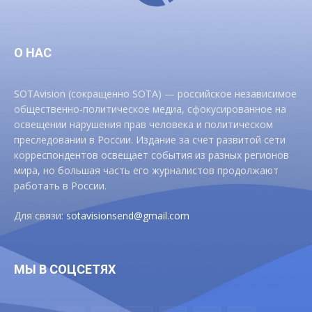
О НАС
SOTAvision (сокращенно SOTA) — российское независимое
общественно-политическое медиа, сфокусированное на
освещении нарушения прав человека и политическом
преследовании в России. Издание за счет развитой сети
корреспондентов освещает события из разных регионов
мира, но большая часть его журналистов продолжают
работать в России.
Для связи:
sotavisionsend@gmail.com
МЫ В СОЦСЕТЯХ