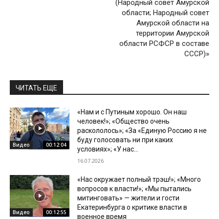
(Народный совет Амурской
области; Народный совет
Амурской области на
территории Амурской
области РСФСР в составе
СССР)»
ЧИТАТЬ ЕЩЕ
«Нам и с Путиным хорошо. Он наш
человек!»; «Общество очень
раскололось»; «За «Единую Россию я не
буду голосовать ни при каких
Видео
00:12:04
условиях»; «У нас...
16.07.2026
«Нас окружает полный трэш!»; «Много
вопросов к власти!»; «Мы пытались
митинговать» — жители и гости
Екатеринбурга о критике власти в
Видео
00:12:55
военное время