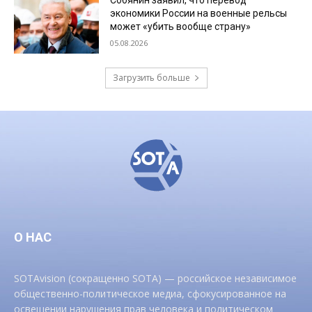
Собянин заявил, что перевод
экономики России на военные рельсы
может «убить вообще страну»
05.08.2026
Загрузить больше
О НАС
SOTAvision (сокращенно SOTA) — российское независимое
общественно-политическое медиа, сфокусированное на
освещении нарушения прав человека и политическом