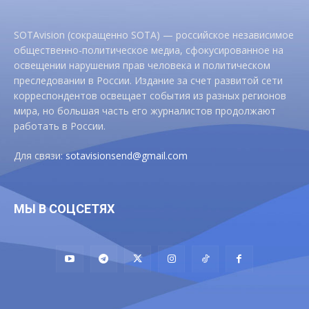
SOTAvision (сокращенно SOTA) — российское независимое
общественно-политическое медиа, сфокусированное на
освещении нарушения прав человека и политическом
преследовании в России. Издание за счет развитой сети
корреспондентов освещает события из разных регионов
мира, но большая часть его журналистов продолжают
работать в России.
Для связи:
sotavisionsend@gmail.com
МЫ В СОЦСЕТЯХ