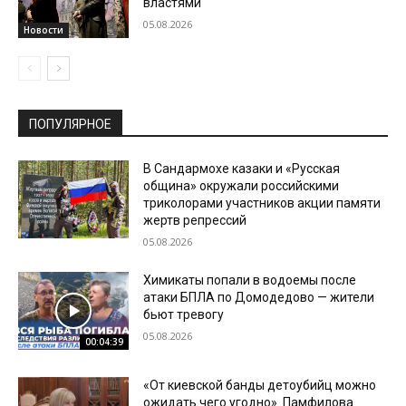
властями
05.08.2026
Новости
ПОПУЛЯРНОЕ
В Сандармохе казаки и «Русская
община» окружали российскими
триколорами участников акции памяти
жертв репрессий
05.08.2026
Химикаты попали в водоемы после
атаки БПЛА по Домодедово — жители
бьют тревогу
05.08.2026
00:04:39
«От киевской банды детоубийц можно
ожидать чего угодно». Памфилова