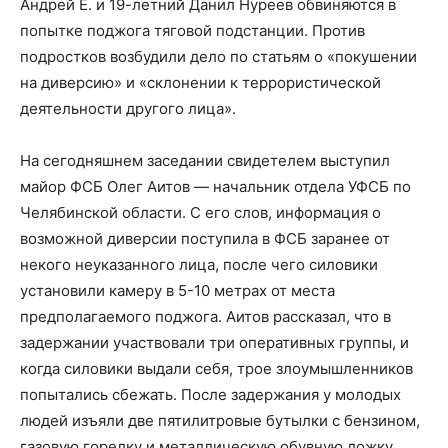
Андрей Е. и 19-летний Данил Нуреев обвиняются в
попытке поджога тяговой подстанции. Против
подростков возбудили дело по статьям о «покушении
на диверсию» и «склонении к террористической
деятельности другого лица».
На сегодняшнем заседании свидетелем выступил
майор ФСБ Олег Аитов — начальник отдела УФСБ по
Челябинской области. С его слов, информация о
возможной диверсии поступила в ФСБ заранее от
некого неуказанного лица, после чего силовики
установили камеру в 5-10 метрах от места
предполагаемого поджога. Аитов рассказал, что в
задержании участвовали три оперативных группы, и
когда силовики выдали себя, трое злоумышленников
попытались сбежать. После задержания у молодых
людей изъяли две пятилитровые бутылки с бензином,
газовую горелку и металлическую обувную ложку.