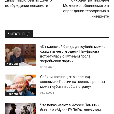
Диму Гаврилова по делу о
онкоцентра Тимофея
возбуждении ненависти
Мохненко, обвиняемого в
оправдании терроризма в
интернете
ЧИТАТЬ ЕЩЕ
«От киевской банды детоубийц можно
ожидать чего угодно». Памфилова
встретилась с Путиным после
жеребьевки партий
Новости
05.08.2026
Собянин заявил, что перевод
экономики России на военные рельсы
может «убить вообще страну»
05.08.2026
Новости
Что показывают в «Музее Памяти» —
бывшем «Музее ГУЛАГа», закрытом