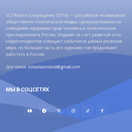
SOTAvision (сокращенно SOTA) — российское независимое
общественно-политическое медиа, сфокусированное на
освещении нарушения прав человека и политическом
преследовании в России. Издание за счет развитой сети
корреспондентов освещает события из разных регионов
мира, но большая часть его журналистов продолжают
работать в России.
Для связи:
sotavisionsend@gmail.com
МЫ В СОЦСЕТЯХ