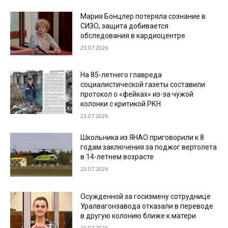
Мария Бонцлер потеряла сознание в
СИЗО, защита добивается
обследования в кардиоцентре
23.07.2026
На 85-летнего главреда
социалистической газеты составили
протокол о «фейках» из-за чужой
колонки с критикой РКН
23.07.2026
Школьника из ЯНАО приговорили к 8
годам заключения за поджог вертолета
в 14-летнем возрасте
23.07.2026
Осужденной за госизмену сотруднице
Уралвагонзавода отказали в переводе
в другую колонию ближе к матери
23.07.2026