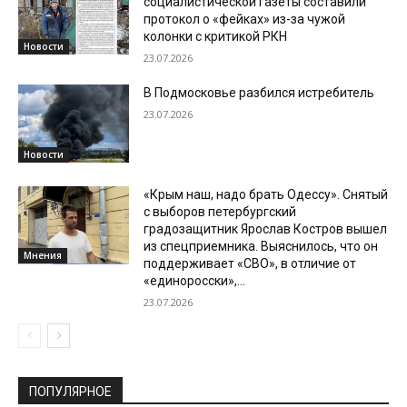
социалистической газеты составили
протокол о «фейках» из-за чужой
колонки с критикой РКН
Новости
23.07.2026
В Подмосковье разбился истребитель
23.07.2026
Новости
«Крым наш, надо брать Одессу». Снятый
с выборов петербургский
градозащитник Ярослав Костров вышел
из спецприемника. Выяснилось, что он
Мнения
поддерживает «СВО», в отличие от
«единоросски»,...
23.07.2026
ПОПУЛЯРНОЕ