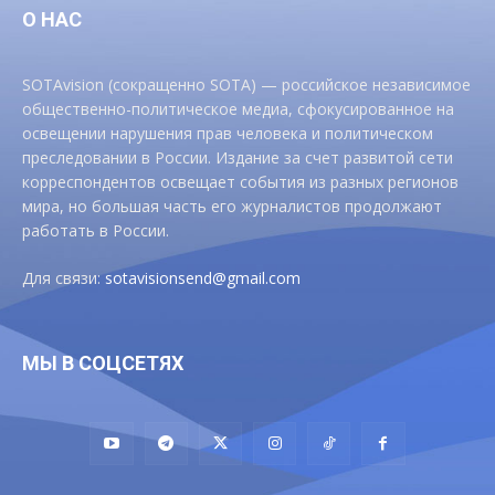
О НАС
SOTAvision (сокращенно SOTA) — российское независимое
общественно-политическое медиа, сфокусированное на
освещении нарушения прав человека и политическом
преследовании в России. Издание за счет развитой сети
корреспондентов освещает события из разных регионов
мира, но большая часть его журналистов продолжают
работать в России.
Для связи:
sotavisionsend@gmail.com
МЫ В СОЦСЕТЯХ