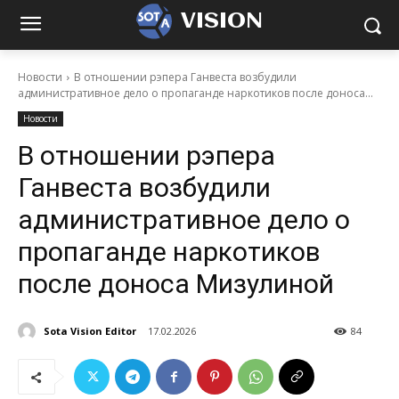
VISION
Новости
В отношении рэпера Ганвеста возбудили
административное дело о пропаганде наркотиков после доноса...
Новости
В отношении рэпера
Ганвеста возбудили
административное дело о
пропаганде наркотиков
после доноса Мизулиной
Sota Vision Editor
17.02.2026
84